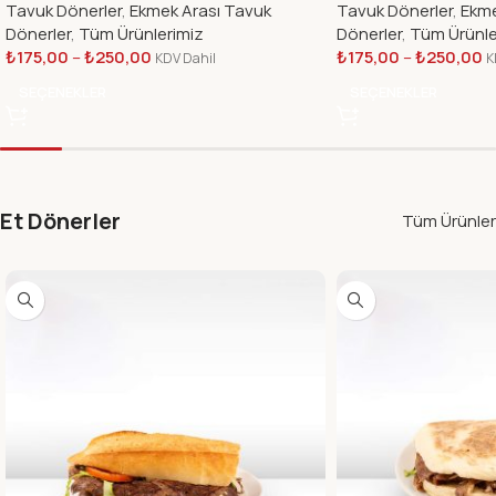
Tavuk Dönerler
,
Ekmek Arası Tavuk
Tavuk Dönerler
,
Ekme
Dönerler
,
Tüm Ürünlerimiz
Dönerler
,
Tüm Ürünle
₺
175,00
–
₺
250,00
₺
175,00
–
₺
250,00
KDV Dahil
K
SEÇENEKLER
SEÇENEKLER
Et Dönerler
Tüm Ürünler