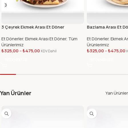
3 Çeyrek Ekmek Arası Et Döner
Bazlama Arası Et D
Et Dönerler
,
Ekmek Arası Et Döner
,
Tüm
Et Dönerler
,
Ekmek Ar
Ürünlerimiz
Ürünlerimiz
₺
325,00
–
₺
475,00
₺
325,00
–
₺
475,00
KDV Dahil
K
SEÇENEKLER
SEÇENEKLER
Yan Ürünler
Yan Ürünler