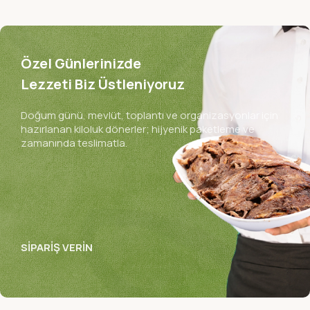
Özel Günlerinizde
Lezzeti Biz Üstleniyoruz
Doğum günü, mevlüt, toplantı ve organizasyonlar için
hazırlanan kiloluk dönerler; hijyenik paketleme ve
zamanında teslimatla.
Klasik Tavuk Döner,
Değişmeyen Lezzet
Abartısız, sossuz ve bildiğiniz o eski döner lezzeti… Her
SIPARIŞ VERIN
lokmada nostalji.