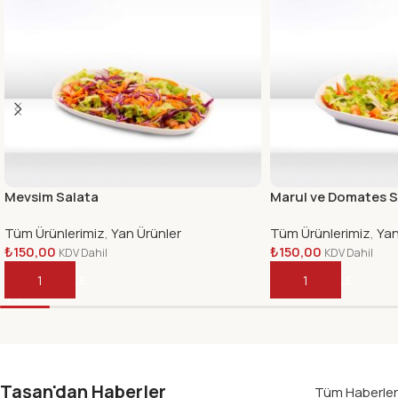
Mevsim Salata
Marul ve Domates S
Tüm Ürünlerimiz
,
Yan Ürünler
Tüm Ürünlerimiz
,
Yan
₺
150,00
₺
150,00
KDV Dahil
KDV Dahil
SEPETE EKLE
SEPETE EKLE
Taşan'dan Haberler
Tüm Haberler