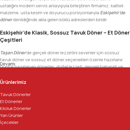
ustalığını modern servis anlayışıyla birleştiren firmamız; kaliteli
malzeme, usta kesim ve doyurucu porsiyonlarıyla
Eskişehir’de
döner
denildiğinde akla gelen köklü adreslerden biridir.
Eskişehir’de Klasik, Sossuz Tavuk Döner – Et Döner
Çeşitleri
Taşan Döner
’de gerçek döner lezzetini sevenler için sossuz
tavuk döner ve sossuz et döner seçenekleri özenle hazırlanır.
Devamı
Günlük hazırlanan dönerler; doğal lezzeti, dengeli baharatı ve
ustalıkla yapılan kesimiyle sofralara taze olarak sunulur.
Ürünlerimiz
Zengin Ekmek ve Sunum Alternatifleri
Tavuk Dönerler
Taşan Döner’de döner keyfi, farklı sunum seçenekleriyle herkesin
Et Dönerler
damak zevkine hitap eder:
Kiloluk Dönerler
Yan Ürünler
Bazlama arası tavuk ve et döner
İçecekler
Beyaz ekmek arası döner