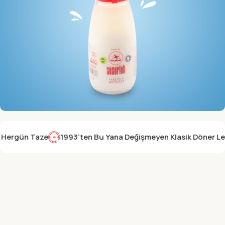
YENİ ÜRÜNÜMÜZ
ergün Taze
1993’ten Bu Yana Değişmeyen Klasik Döner Lezz
Doğal Yayık Ayran
SEPETE EKLE