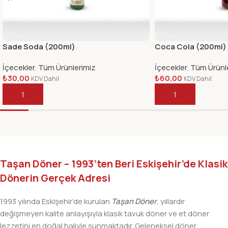
Sade Soda (200ml)
Coca Cola (200ml)
İçecekler
,
Tüm Ürünlerimiz
İçecekler
,
Tüm Ürünl
₺
30,00
₺
60,00
KDV Dahil
KDV Dahil
SEPETE EKLE
SEPETE EKLE
Taşan Döner – 1993’ten Beri Eskişehir’de Klasik
Dönerin Gerçek Adresi
1993 yılında Eskişehir’de kurulan
Taşan Döner
, yıllardır
değişmeyen kalite anlayışıyla klasik tavuk döner ve et döner
lezzetini en doğal haliyle sunmaktadır. Geleneksel döner